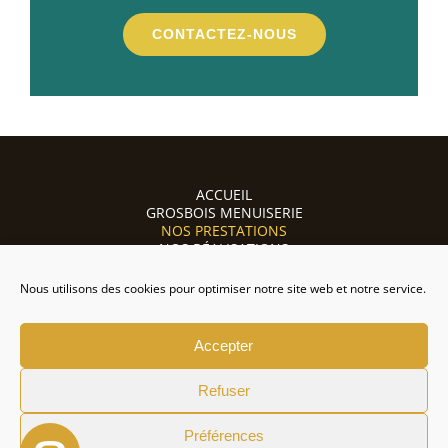
CONTACTEZ-NOUS
ACCUEIL
GROSBOIS MENUISERIE
NOS PRESTATIONS
NOS RÉALISATIONS
DEVIS
Nous utilisons des cookies pour optimiser notre site web et notre service.
GROSBOIS MENUISERIE
|
MENTIONS LÉGALES
|
Accepter
POLITIQUE DE CONFIDENTIALITÉ
|
PLAN DE SITE
Refuser
Préférences